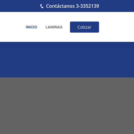
Contáctanos 3-3352139
o
Cotizar
INICIO
LAMINAS
 el horario de tu preferencia.