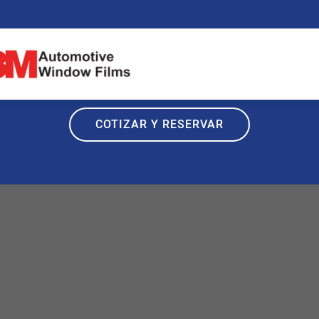
Cotiza el polarizado para tu vehícul
l tipo de lamina de tu preferencia y reserva la instalación en
COTIZAR Y RESERVAR