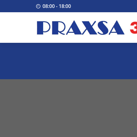
08:00 - 18:00
Realiza tu cotización según e